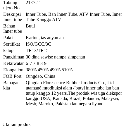
Tabung
21×7-11
njero No
Deskripsi
Inner Tube, Ban Inner Tube, ATV Inner Tube, Inner
Inner tube
Tube Kanggo ATV
Bahan
Butil
Inner tube
Paket
Karton, tas anyaman
Sertifikat
ISO/GCC/3C
katup
TR13/TR15
Pangiriman
30 dina sawise nampa simpenan
Kekuwatan
6-7 7-8 8-9
Elongation
380% 450% 490% 510%
FOB Port
Qingdao, China
Babagan
Qingdao Florescence Rubber Products Co., Ltd
kita
utamané mrodhuksi alam / butyl inner tube lan ban
tutup kanggo 12 years.The produk wis uga diekspor
kanggo USA, Kanada, Brazil, Polandia, Malaysia,
Mesir, Maroko, Pakistan lan negara liyane.
Ukuran produk