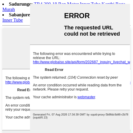
Sadurunge:
TR4 300-18 Ban Motor Inner Tube Kanthi Rega
Murah
Sabanjure:
Thailand Road Bike 28*1.75/1 1/2 Ban Sepeda
Inner Tube