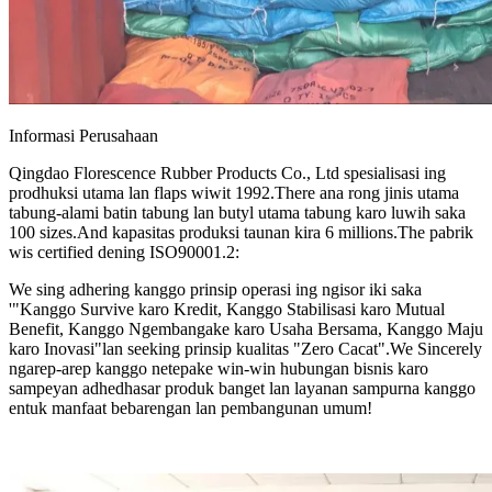
Informasi Perusahaan
Qingdao Florescence Rubber Products Co., Ltd spesialisasi ing
prodhuksi utama lan flaps wiwit 1992.There ana rong jinis utama
tabung-alami batin tabung lan butyl utama tabung karo luwih saka
100 sizes.And kapasitas produksi taunan kira 6 millions.The pabrik
wis certified dening ISO90001.2:
We sing adhering kanggo prinsip operasi ing ngisor iki saka
'"Kanggo Survive karo Kredit, Kanggo Stabilisasi karo Mutual
Benefit, Kanggo Ngembangake karo Usaha Bersama, Kanggo Maju
karo Inovasi"lan seeking prinsip kualitas "Zero Cacat".We Sincerely
ngarep-arep kanggo netepake win-win hubungan bisnis karo
sampeyan adhedhasar produk banget lan layanan sampurna kanggo
entuk manfaat bebarengan lan pembangunan umum!