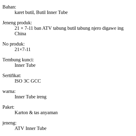
Bahan:
karet butil, Butil Inner Tube
Jeneng produk:
21 × 7-11 ban ATV tabung butil tabung njero digawe ing
China
No produk:
21×7-11
Tembung kunci:
Inner Tube
Sertifikat:
ISO 3C GCC
warna:
Inner Tube ireng
Paket:
Karton & tas anyaman
jeneng:
ATV Inner Tube