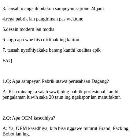
3. tansah mangsuli pitakon sampeyan sajrone 24 jam
4.rega pabrik lan pangiriman pas wektune
5.desain modern lan modis
6. logo apa wae bisa dicithak ing karton
7. tansah nyedhiyakake barang kanthi kualitas apik
FAQ
1.Q: Apa sampeyan Pabrik utawa perusahaan Dagang?
A: Kita minangka salah sawijining pabrik profesional kanthi
pengalaman luwih saka 20 taun ing ngekspor lan manufaktur.
2.Q: Apa OEM kasedhiya?
A: Ya, OEM kasedhiya, kita bisa nggawe miturut Brand, Packing,
Bobot lan ing.