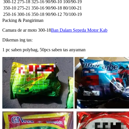
300-12
275-18
325-16
90/90-10
100/90-19
350-10
275-21
350-16
90/90-18
80/100-21
250-16
300-16
350-18
90/90-12
70/100-19
Packing & Pangiriman
Camara de ar moto 300-18
Ban Dalam Sepeda Motor Kab
Dikemas ing tas:
1 pc saben polybag, 50pcs saben tas anyaman