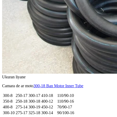
Ukuran liyane
Camara de ar moto
300-18 Ban Motor Inner Tube
300-8
250-17
300-17
410-18
110/90-10
350-8
250-18
300-18
400-12
110/90-16
400-8
275-14
300-19
450-12
70/90-17
300-10
275-17
325-18
300-14
90/100-16