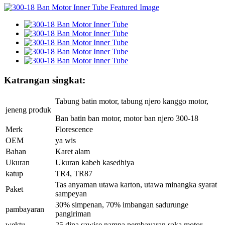
Katrangan singkat:
Tabung batin motor, tabung njero kanggo motor,
jeneng produk
Ban batin ban motor, motor ban njero 300-18
Merk
Florescence
OEM
ya wis
Bahan
Karet alam
Ukuran
Ukuran kabeh kasedhiya
katup
TR4, TR87
Tas anyaman utawa karton, utawa minangka syarat
Paket
sampeyan
30% simpenan, 70% imbangan sadurunge
pambayaran
pangiriman
wektu
25 dina sawise nampa pembayaran saka motor