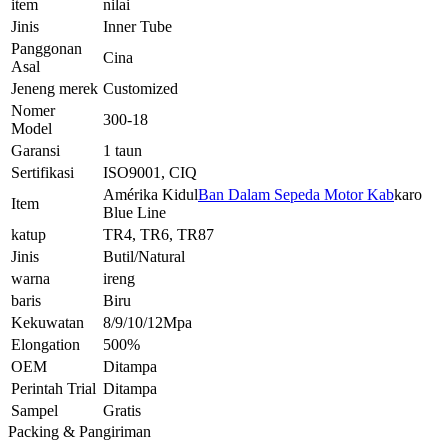
item
nilai
Jinis
Inner Tube
Panggonan
Cina
Asal
Jeneng merek
Customized
Nomer
300-18
Model
Garansi
1 taun
Sertifikasi
ISO9001, CIQ
Amérika Kidul
Ban Dalam Sepeda Motor Kab
karo
Item
Blue Line
katup
TR4, TR6, TR87
Jinis
Butil/Natural
warna
ireng
baris
Biru
Kekuwatan
8/9/10/12Mpa
Elongation
500%
OEM
Ditampa
Perintah Trial
Ditampa
Sampel
Gratis
Packing & Pangiriman