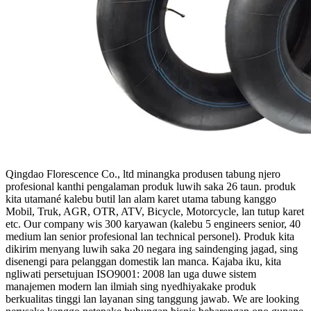
Qingdao Florescence Co., ltd minangka produsen tabung njero
profesional kanthi pengalaman produk luwih saka 26 taun. produk
kita utamané kalebu butil lan alam karet utama tabung kanggo
Mobil, Truk, AGR, OTR, ATV, Bicycle, Motorcycle, lan tutup karet
etc. Our company wis 300 karyawan (kalebu 5 engineers senior, 40
medium lan senior profesional lan technical personel). Produk kita
dikirim menyang luwih saka 20 negara ing saindenging jagad, sing
disenengi para pelanggan domestik lan manca. Kajaba iku, kita
ngliwati persetujuan ISO9001: 2008 lan uga duwe sistem
manajemen modern lan ilmiah sing nyedhiyakake produk
berkualitas tinggi lan layanan sing tanggung jawab. We are looking