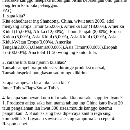
nerusake kanggo netepake hubungan bisnis bebarengan ono gunane
long-term karo kita pelanggan.
FAQ
1. sapa kita?
Kita adhedhasar ing Shandong, China, wiwit taun 2005, adol
menyang Eropa Timur (26,00%), Amerika Lor (18,00%), Amerika
Kidul (15,00%), Afrika (12,00%), Timur Tengah (8,00%), Eropa
Kulon (5,00%), Asia Kidul (5,00%), Asia Kidul (3,00%), Asia
Kidul-Wétan Eropa(3.00%), Amerika
Tengah(2.00%),Oseania(00.00%),Asia Timur(00.00%),Eropah
Lor(00.00%). Ana total 11-50 wong ing kantor kita.
2. carane kita bisa njamin kualitas?
Tansah sampel pra-produksi sadurunge produksi massal;
Tansah inspeksi pungkasan sadurunge dikirim;
3. apa sampeyan bisa tuku saka kita?
Inner Tubes/Flaps/Snow Tubes
4. kenapa sampeyan kudu tuku saka kita ora saka supplier liyane?
1. Produsèn anjog saka ban utama tabung ing China karo liwat 20
taun pengalaman lan liwat 300 sizes.moulds kanggo ketemu
panjalukan. 2. Kualitas sing bisa dipercaya kanthi rega sing
kompetitif. 3. Layanan sawise-sale sing sampurna lan cepet 4.
Respon cepet.