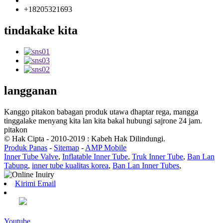
info85@florescence.cc
+18205321693
tindakake kita
langganan
Kanggo pitakon babagan produk utawa dhaptar rega, mangga
tinggalake menyang kita lan kita bakal hubungi sajrone 24 jam.
pitakon
© Hak Cipta - 2010-2019 : Kabeh Hak Dilindungi.
Produk Panas
-
Sitemap
-
AMP Mobile
Inner Tube Valve
,
Inflatable Inner Tube
,
Truk Inner Tube
,
Ban Lan
Tabung
,
inner tube kualitas korea
,
Ban Lan Inner Tubes
,
Kirimi Email
Youtube